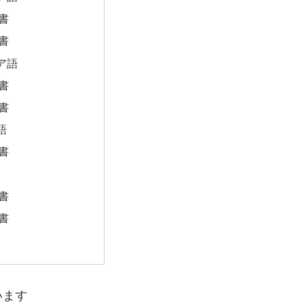
書
書
ア語
書
書
語
書
書
書
います