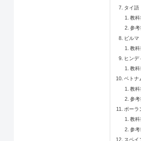
タイ語
教科
参考
ビルマ
教科
ヒンデ
教科
ベトナ
教科
参考
ポーラ
教科
参考
スペイ