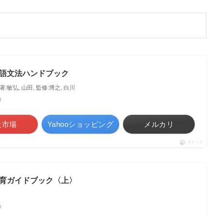
語文法ハンドブック
 著:敏弘, 山田, 監修:博之, 白川
べ）
天市場
Yahooショッピング
メルカリ
ポチップ
育ガイドブック〈上〉
べ）