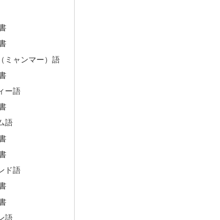
書
書
（ミャンマー）語
書
ィー語
書
ム語
書
書
ンド語
書
書
ン語