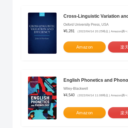
Cross-Linguistic Variation an
Oxford University Press, USA
¥6,281
（2022/04/14 20:25時点 | Amazon調
Amazon
楽
English Phonetics and Phonol
Wiley-Blackwell
¥4,540
（2022/04/14 11:08時点 | Amazon調
Amazon
楽