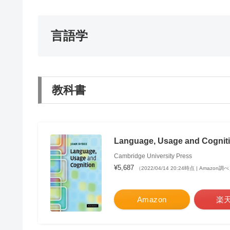
言語学
教科書
Language, Usage and Cognit
Cambridge University Press
¥5,687
（2022/04/14 20:24時点 | Amazon調
Amazon
楽