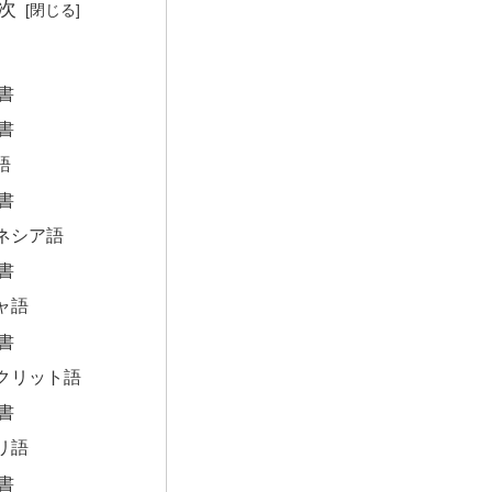
次
書
書
語
書
ネシア語
書
ャ語
書
クリット語
書
リ語
書