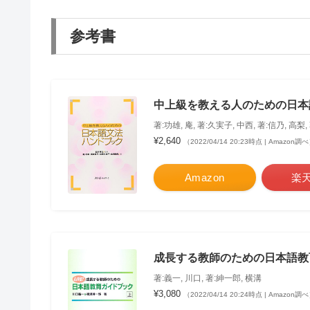
参考書
中上級を教える人のための日本
著:功雄, 庵, 著:久実子, 中西, 著:信乃, 高梨,
¥2,640
（2022/04/14 20:23時点 | Amazon調
Amazon
楽
成長する教師のための日本語教
著:義一, 川口, 著:紳一郎, 横溝
¥3,080
（2022/04/14 20:24時点 | Amazon調