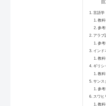
目
言語学
教科
参考
アラブ
参考
インド
教科
ギリシ
教科
サンス
参考
スワヒ
教科