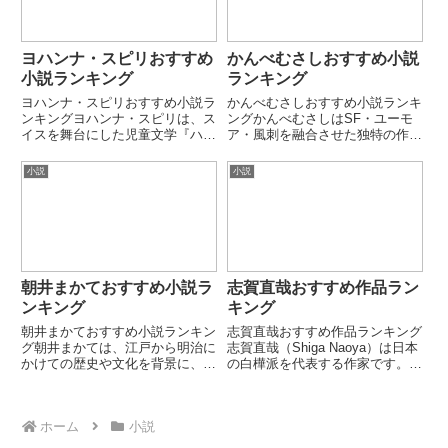
厳...
ヨハンナ・スピリおすすめ
かんべむさしおすすめ小説
小説ランキング
ランキング
ヨハンナ・スピリおすすめ小説ラ
かんべむさしおすすめ小説ランキ
ンキングヨハンナ・スピリは、ス
ングかんべむさしはSF・ユーモ
イスを舞台にした児童文学『ハイ
ア・風刺を融合させた独特の作風
ジ』で世界的に知られる作家で
で知られる作家です。社会や歴史
す。自然と人間の調和、家族愛、
を題材にしたパロディ性の高い小
小説
小説
成長をテーマにした温かい物語が
説が特徴で、軽妙な語り口と発想
特徴です。本ランキングでは代表
力に定評があります。本ランキン
的な長編・児童文学小説を厳選し
グでは代表的な小説を厳選して
て...
紹...
朝井まかておすすめ小説ラ
志賀直哉おすすめ作品ラン
ンキング
キング
朝井まかておすすめ小説ランキン
志賀直哉おすすめ作品ランキング
グ朝井まかては、江戸から明治に
志賀直哉（Shiga Naoya）は日本
かけての歴史や文化を背景に、人
の白樺派を代表する作家です。簡
間の生き方や芸術、職人の世界を
潔で精密な文体から「小説の神
丁寧に描く歴史小説作家です。史
様」とも称されました。人間の心
実をベースにしながら、女性や名
理と倫理的葛藤を静かに描く作風
ホーム
小説
もなき人々の視点を重視した人物
で知られています。第1位：暗夜
描写が特徴です。本ランキング
行路志賀直哉の代表的長...