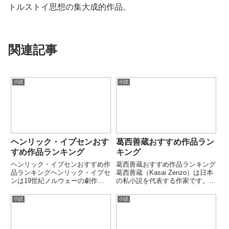
トルストイ思想の集大成的作品。
関連記事
小説
小説
ヘンリック・イプセンおす
葛西善蔵おすすめ作品ラン
すめ作品ランキング
キング
ヘンリック・イプセンおすすめ作
葛西善蔵おすすめ作品ランキング
品ランキングヘンリック・イプセ
葛西善蔵（Kasai Zenzo）は日本
ンは19世紀ノルウェーの劇作家
の私小説を代表する作家です。貧
で、「近代演劇の父」と呼ばれま
困・放浪・自己破壊的な生を題材
す。家庭・個人・社会の葛藤をリ
にした作品で知られています。人
小説
小説
アルに描き、近代リアリズム演劇
間の弱さや現実の厳しさを徹底的
を確立しました。本ランキングで
に描いた作家です。第1位：哀し
は、代表的な社会劇・心理劇を
き父父と子の関係を通...