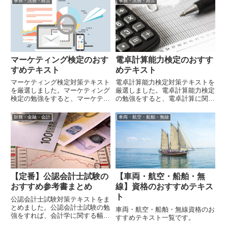
事務・法務・経営
事務・法務・経営
マーケティング検定のおす
電卓計算能力検定のおすす
すめテキスト
めテキスト
マーケティング検定対策テキスト
電卓計算能力検定対策テキストを
を厳選しました。マーケティング
厳選しました。電卓計算能力検定
検定の勉強をすると、マーケティ
の勉強をすると、電卓計算に関す
ングに関する幅広い知識が身に着
る幅広い知識が身に着きます。
きます。
財務・金融・会計
車両・航空・船舶・無線
【定番】公認会計士試験の
【車両・航空・船舶・無
おすすめ参考書まとめ
線】資格のおすすめテキス
ト
公認会計士試験対策テキストをま
とめました。公認会計士試験の勉
車両・航空・船舶・無線資格のお
強をすれば、会計学に関する幅広
すすめテキスト一覧です。
い知識を得ることが出来ます。