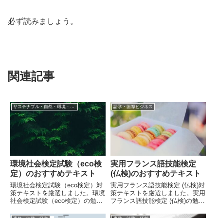
必ず読みましょう。
関連記事
サステナブル・自然・環境・生物
語学・国際ビジネス
環境社会検定試験（eco検
実用フランス語技能検定
定）のおすすめテキスト
(仏検)のおすすめテキスト
環境社会検定試験（eco検定）対
実用フランス語技能検定 (仏検)対
策テキストを厳選しました。環境
策テキストを厳選しました。実用
社会検定試験（eco検定）の勉強
フランス語技能検定 (仏検)の勉強
をすると、環境に関する幅広い知
をすると、フランス語について幅
識が身に着きます。
広い知識が身に着きます。