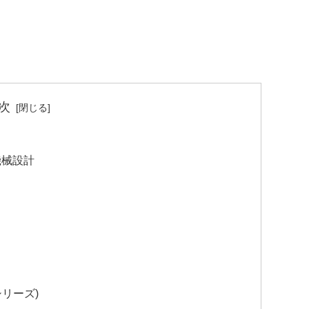
次
機械設計
eシリーズ)