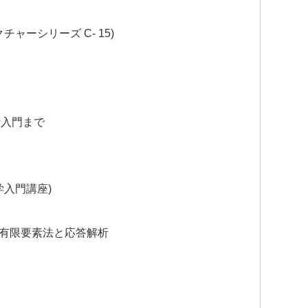
ャーシリーズ C- 15)
析入門まで
学入門講座)
よる有限要素法と応答解析