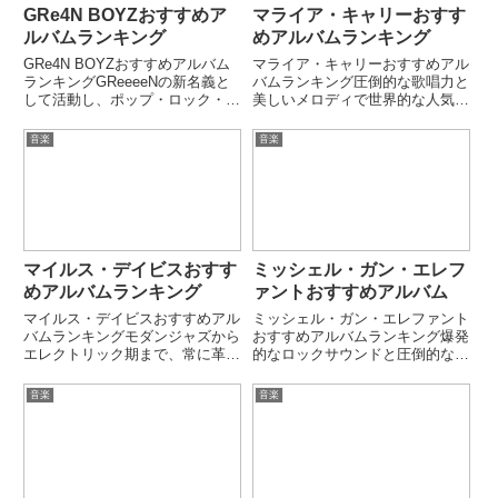
GRe4N BOYZおすすめア
マライア・キャリーおすす
ルバムランキング
めアルバムランキング
GRe4N BOYZおすすめアルバム
マライア・キャリーおすすめアル
ランキングGReeeeNの新名義と
バムランキング圧倒的な歌唱力と
して活動し、ポップ・ロック・
美しいメロディで世界的な人気を
EDMを融合した現代的サウンド
誇るマライア・キャリー。
を展開するボーカルグループ。前
「Daydream」「Music Box」
音楽
音楽
向きで力強いメッセージ性が特徴
「The Emancipation of Mimi」な
で、幅広い世代に刺さる楽曲を多
ど、R&Bとポップを融合した名...
数発表している。映像・...
マイルス・デイビスおすす
ミッシェル・ガン・エレフ
めアルバムランキング
ァントおすすめアルバム
マイルス・デイビスおすすめアル
ミッシェル・ガン・エレファント
バムランキングモダンジャズから
おすすめアルバムランキング爆発
エレクトリック期まで、常に革新
的なロックサウンドと圧倒的なラ
を続け音楽史を変えたMiles
イブパフォーマンスで、日本のロ
Davis。「Kind of Blue」
ック史に名を刻んだミッシェル・
音楽
音楽
「Bitches Brew」「In a Silent
ガン・エレファント。「G.W.D」
Way」など、ジャンルの...
「世界の終わり」「スモーキン・
ブギ」など、荒々しくも美し...