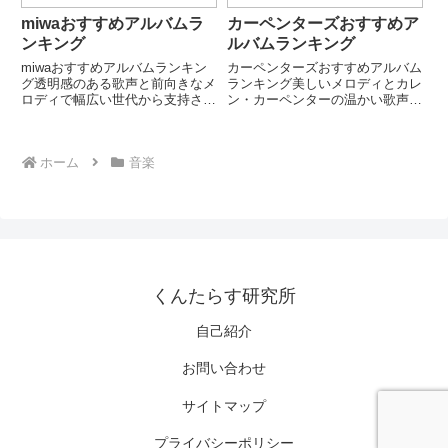
miwaおすすめアルバムラ
カーペンターズおすすめア
ンキング
ルバムランキング
miwaおすすめアルバムランキン
カーペンターズおすすめアルバム
グ透明感のある歌声と前向きなメ
ランキング美しいメロディとカレ
ロディで幅広い世代から支持され
ン・カーペンターの温かい歌声で
るシンガーソングライター
世界的な人気を誇るCarpenters。
miwa。「ヒカリへ」「don’t cry
「A Song for You」「Close to
anymore」「441」など、ドラマ
You」「Horizon」など、70年代
ホーム
音楽
主題歌やCM曲としても多くのヒ
ポップの名盤を多数...
ットを生み出...
くんたらす研究所
自己紹介
お問い合わせ
サイトマップ
プライバシーポリシー