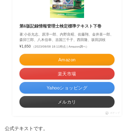
第6版記録情報管理士検定標準テキスト下巻
著:小谷允志、原淳一郎、内野良昭、佐藤翔、金井喜一郎、
森卯三郎、八木信幸、吉国三千子、西田隆、坂田訓枝
¥1,650
（2023/08/08 18:11時点 | Amazon調べ）
Amazon
楽天市場
Yahooショッピング
メルカリ
ポチップ
公式テキストです。