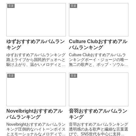
グライター。英語詞と日本語詞を
が、私の独断と偏見でランキング
音楽
音楽
自在に操り、都会的で洗練された
付けしてみました。
サウンドが特徴。「inside you」
「us」など、静と...
ゆずおすすめアルバムラン
Culture Clubおすすめアル
キング
バムランキング
ゆずおすすめアルバムランキング
Culture Clubおすすめアルバムラ
路上ライブから国民的デュオへと
ンキングボーイ・ジョージの唯一
駆け上がり、温かいメロディと真
無二の歌声と、ポップ・ソウル・
っ直ぐな歌詞で幅広い世代に愛さ
ニューウェーブを融合したサウン
れる存在。フォーク、ポップ、バ
ドで世界的な人気を獲得した
音楽
音楽
ラードを自在に行き来しながら、
Culture Club。「Colour by
日常の感情を丁寧に描く表現力が
Numbers」「Kissing ...
特徴。「夏色」「栄光の架橋」
な...
Novelbrightおすすめアル
音羽おすすめアルバムラン
バムランキング
キング
Novelbrightおすすめアルバムラン
音羽おすすめアルバムランキング
キング圧倒的なハイトーンボイス
透明感のある歌声と繊細な言葉選
とエモーショナルなメロディで、
びで、SNS世代を中心に支持を