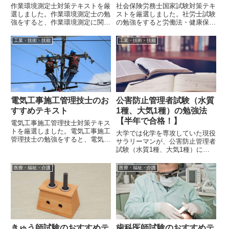
作業環境測定士対策テキストを厳
社会保険労務士国家試験対策テキ
選しました。作業環境測定士の勉
ストを厳選しました。社労士試験
強をすると、作業環境測定に関す
の勉強をすると労働法・健康保険
る幅広い知識が身に着きます。
法・国民年金法など、労働者が働
くうえで必要になる法律を学べま
工業・技術・技能
工業・技術・技能
す。
電気工事施工管理技士のお
公害防止管理者試験（水質
すすめテキスト
1種、大気1種）の勉強法
【半年で合格！】
電気工事施工管理技士対策テキス
トを厳選しました。電気工事施工
大学では化学を専攻していた現役
管理技士の勉強をすると、電気工
サラリーマンが、公害防止管理者
事の現場監督に関する幅広い知識
試験（水質1種、大気1種）に合
が身に着きます。
格するために用いた参考書や勉強
方法を解説します。この試験は効
医療・福祉・介護
医療・福祉・介護
率的に勉強すれば半年程度で合格
できると思います。試験勉強にあ
まり時間をかけず、最低限の努力
で合格する方法を、経験談交えて
紹介していきます。
きゅう師試験のおすすめテ
歯科医師試験のおすすめテ