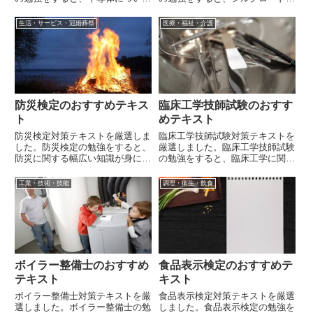
幅広く学べます。
関する幅広い知識が身に着きま
す。
生活・サービス・冠婚葬祭
医療・福祉・介護
防災検定のおすすめテキス
臨床工学技師試験のおすす
ト
めテキスト
防災検定対策テキストを厳選しま
臨床工学技師試験対策テキストを
した。防災検定の勉強をすると、
厳選しました。臨床工学技師試験
防災に関する幅広い知識が身に着
の勉強をすると、臨床工学に関す
きます。
る幅広い知識が身に着きます。
工業・技術・技能
調理・衛生・飲食
ボイラー整備士のおすすめ
食品表示検定のおすすめテ
テキスト
キスト
ボイラー整備士対策テキストを厳
食品表示検定対策テキストを厳選
選しました。ボイラー整備士の勉
しました。食品表示検定の勉強を