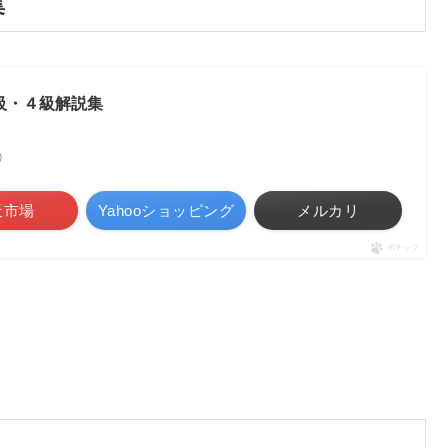
集
級・４級解説集
べ）
天市場
Yahooショッピング
メルカリ
ポチップ