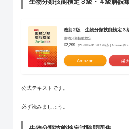
生物分類技能検定３級・４級解説
改訂2版 生物分類技能検定３
生物分類技能検定
¥2,299
（2023/07/31 20:17時点 | Amazon調
Amazon
楽
公式テキストです。
必ず読みましょう。
生物分類技能検定試験問題集