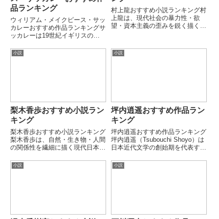
品ランキング
村上龍おすすめ小説ランキング村
上龍は、現代社会の暴力性・欲
ウィリアム・メイクピース・サッ
望・資本主義の歪みを鋭く描く日
カレーおすすめ作品ランキングサ
本現代文学の代表的作家です。初
ッカレーは19世紀イギリスの小
期の衝撃的な作品から大規模な社
説家で、ジェイン・オースティン
会小説まで、幅広いテーマを扱う
と並ぶ社会風刺文学の巨匠です。
小説
小説
作風が特徴です。本ランキングで
上流階級の偽善や野心を冷徹かつ
は代表的な長編・話題作を厳選し
ユーモラスに描きました。代表作
て...
『虚栄の市』で特に知られま
す。...
梨木香歩おすすめ小説ラン
坪内逍遥おすすめ作品ラン
キング
キング
梨木香歩おすすめ小説ランキング
坪内逍遥おすすめ作品ランキング
梨木香歩は、自然・生き物・人間
坪内逍遥（Tsubouchi Shoyo）は
の関係性を繊細に描く現代日本文
日本近代文学の創始期を代表する
学の作家です。ファンタジーと現
作家・評論家です。文学理論「小
実が溶け合う静かな物語世界と、
説神髄」を通じて、日本小説の近
小説
小説
生命観に根ざした叙情性が特徴で
代化に決定的な影響を与えまし
す。本ランキングでは代表的な長
た。戯曲翻訳と小説創作の両面で
編・中編小説を厳選して紹介し
近代文学の基礎を築...
ま...