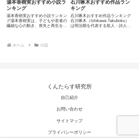
湯本香樹実おすすめ小説ラ
石川啄木おすすめ作品ラン
ンキング
キング
湯本香樹実おすすめ小説ランキン
石川啄木おすすめ作品ランキング
グ湯本香樹実は、子どもや若者の
石川啄木（Ishikawa Takuboku）
繊細な心の動き、喪失と再生を静
は明治期を代表する歌人・詩人で
かに描く日本の作家です。現実と
す。短歌を中心に、貧困・孤独・
死生観が交錯する物語や、日常の
社会への不満を鋭く表現しまし
中の小さな奇跡を丁寧に描く作風
た。近代日本文学における代表的
ホーム
小説
が特徴です。本ランキングでは代
な抒情詩人です。第1位：一握の
表的な長編・連作小説を厳選し
砂啄木の代表的短...
て...
くんたらす研究所
自己紹介
お問い合わせ
サイトマップ
プライバシーポリシー