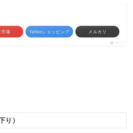
天市場
Yahooショッピング
メルカリ
ポチップ
界下り）