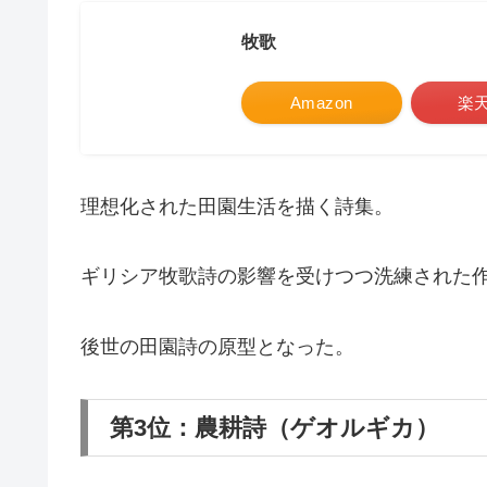
牧歌
Amazon
楽
理想化された田園生活を描く詩集。
ギリシア牧歌詩の影響を受けつつ洗練された
後世の田園詩の原型となった。
第3位：農耕詩（ゲオルギカ）