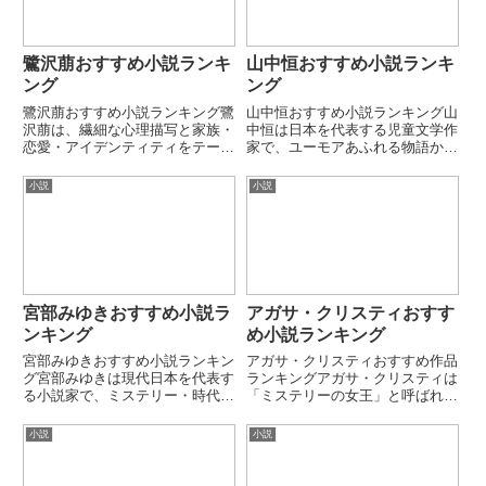
鷺沢萠おすすめ小説ランキ
山中恒おすすめ小説ランキ
ング
ング
鷺沢萠おすすめ小説ランキング鷺
山中恒おすすめ小説ランキング山
沢萠は、繊細な心理描写と家族・
中恒は日本を代表する児童文学作
恋愛・アイデンティティをテーマ
家で、ユーモアあふれる物語から
にした作品で高い評価を受けた小
社会性の強い作品まで幅広く手が
説家です。1987年、高校3年生で
けました。子どもの視点を大切に
小説
小説
執筆した『川べりの道』により
しながら、友情や成長、家族、戦
18歳で文學界新人賞を受賞し、
争などをリアルに描く作風で多く
若くして文壇の注目を集めまし...
の読者に親しまれています。本
ラ...
宮部みゆきおすすめ小説ラ
アガサ・クリスティおすす
ンキング
め小説ランキング
宮部みゆきおすすめ小説ランキン
アガサ・クリスティおすすめ作品
グ宮部みゆきは現代日本を代表す
ランキングアガサ・クリスティは
る小説家で、ミステリー・時代小
「ミステリーの女王」と呼ばれ、
説・ファンタジーまで幅広いジャ
世界で最も読まれている推理作家
ンルで高い評価を受けています。
の一人です。エルキュール・ポア
小説
小説
緻密な社会描写と人間ドラマを融
ロやミス・マープルといった名探
合させた作品が多く、長編・短編
偵を生み出し、緻密なトリックと
ともに人気があります。本ラン
意外な結末でミステリー文学の