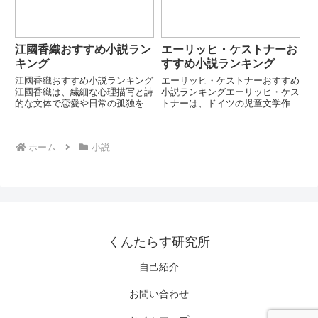
キ...
基...
江國香織おすすめ小説ラン
エーリッヒ・ケストナーお
キング
すすめ小説ランキング
江國香織おすすめ小説ランキング
エーリッヒ・ケストナーおすすめ
江國香織は、繊細な心理描写と詩
小説ランキングエーリッヒ・ケス
的な文体で恋愛や日常の孤独を描
トナーは、ドイツの児童文学作家
く日本の作家です。現実と夢のあ
であり、ユーモアと社会風刺を融
わいのような空気感の中で、人と
合させた作品で世界的に知られて
人の距離や感情の揺れを丁寧に描
います。子どもの視点を尊重しな
ホーム
小説
く作風が特徴です。本ランキング
がら、大人社会の矛盾や優しさを
では代表的な恋愛・家族小説を
描く作風が特徴です。本ランキ
厳...
ン...
くんたらす研究所
自己紹介
お問い合わせ