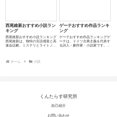
きます。本ランキングでは代表的
強さを持つ女性主人公を通して、
な長編・連作小説を厳選して紹
当時の社会規範への批評性を含
介...
む...
西尾維新おすすめ小説ラン
ゲーテおすすめ作品ランキ
キング
ング
西尾維新おすすめ小説ランキング
ゲーテおすすめ作品ランキングゲ
西尾維新は、独特の言語感覚と高
ーテは、ドイツ古典主義を代表す
速会話劇、ミステリとライトノベ
る詩人・劇作家・小説家です。
ルを融合させた作風で知られる作
『ファウスト』をはじめ、詩・小
家です。論理トリックとキャラク
説・戯曲・科学論まで幅広い分野
ター性を強く押し出した、現代的
で活躍しました。本ランキングで
ホーム
小説
エンタメ小説を数多く生み出して
は、代表的な作品を厳選して紹介
います。本ランキングでは代表
します。第1位：ファウスト悪魔
的...
メ...
くんたらす研究所
自己紹介
お問い合わせ