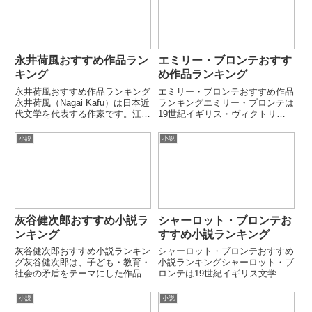
永井荷風おすすめ作品ラン
エミリー・ブロンテおすす
キング
め作品ランキング
永井荷風おすすめ作品ランキング
エミリー・ブロンテおすすめ作品
永井荷風（Nagai Kafu）は日本近
ランキングエミリー・ブロンテは
代文学を代表する作家です。江戸
19世紀イギリス・ヴィクトリア
的な美意識と西洋文化への関心を
朝の作家・詩人です。生涯ほぼ無
融合させた独自の文学世界で知ら
名に近いまま亡くなりましたが、
小説
小説
れています。都市の退廃や遊里文
『嵐が丘』によって英文学史に残
化を描いた作品に特徴がありま
る評価を得ました。自然・激情・
す。第1位：墨東綺譚荷...
愛と破壊の関係を極限的に描く
作...
灰谷健次郎おすすめ小説ラ
シャーロット・ブロンテお
ンキング
すすめ小説ランキング
灰谷健次郎おすすめ小説ランキン
シャーロット・ブロンテおすすめ
グ灰谷健次郎は、子ども・教育・
小説ランキングシャーロット・ブ
社会の矛盾をテーマにした作品で
ロンテは19世紀イギリス文学を
知られる日本の作家です。やさし
代表する作家で、女性の自立や恋
い文体の中に強い社会批評性を持
愛、階級社会の問題を描いた作品
小説
小説
ち、学校現場や人間関係を深く描
で知られています。特に内面的な