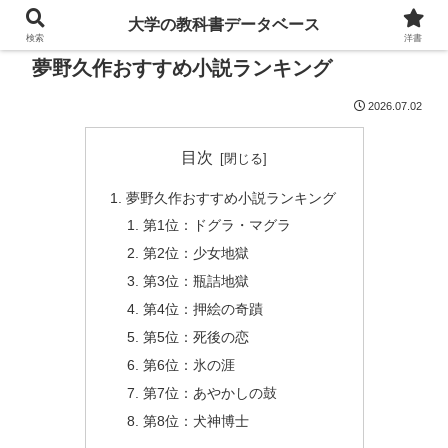
大学の教科書データベース
検索
洋書
夢野久作おすすめ小説ランキング
2026.07.02
目次
夢野久作おすすめ小説ランキング
第1位：ドグラ・マグラ
第2位：少女地獄
第3位：瓶詰地獄
第4位：押絵の奇蹟
第5位：死後の恋
第6位：氷の涯
第7位：あやかしの鼓
第8位：犬神博士