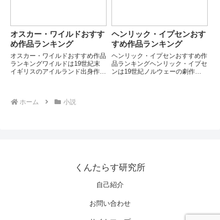
短...
オスカー・ワイルドおすす
ヘンリック・イプセンおす
め作品ランキング
すめ作品ランキング
オスカー・ワイルドおすすめ作品
ヘンリック・イプセンおすすめ作
ランキングワイルドは19世紀末
品ランキングヘンリック・イプセ
イギリスのアイルランド出身作家
ンは19世紀ノルウェーの劇作家
で、美と芸術至上主義を掲げた世
で、「近代演劇の父」と呼ばれま
紀末文学の象徴です。ウィットに
す。家庭・個人・社会の葛藤をリ
富んだ会話劇と唯美主義的思想で
アルに描き、近代リアリズム演劇
ホーム
小説
知られます。「芸術のための芸
を確立しました。本ランキングで
術」を体現した作家です。第1
は、代表的な社会劇・心理劇を
位：...
厳...
くんたらす研究所
自己紹介
お問い合わせ