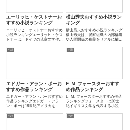
エーリッヒ・ケストナーお
横山秀夫おすすめ小説ラン
すすめ小説ランキング
キング
エーリッヒ・ケストナーおすすめ
横山秀夫おすすめ小説ランキング
小説ランキングエーリッヒ・ケス
横山秀夫は、警察組織の内部構造
トナーは、ドイツの児童文学作家
や人間関係の葛藤をリアルに描く
であり、ユーモアと社会風刺を融
社会派ミステリ作家です。事件そ
合させた作品で世界的に知られて
のものよりも「組織の論理」と
小説
小説
います。子どもの視点を尊重しな
「個人の正義」の衝突を描く作風
がら、大人社会の矛盾や優しさを
が特徴です。本ランキングでは代
描く作風が特徴です。本ランキ
表的な長編・連作小説を厳選して
ン...
紹...
エドガー・アラン・ポーお
E. M. フォースターおすす
すすめ作品ランキング
め作品ランキング
エドガー・アラン・ポーおすすめ
E. M. フォースターおすすめ作品
作品ランキングエドガー・アラ
ランキングフォースターは20世
ン・ポーは19世紀アメリカを代
紀イギリス文学を代表する小説家
表する作家・詩人であり、ゴシッ
です。階級・植民地支配・人間関
ク文学・推理小説の先駆者です。
係の断絶と接続をテーマにしまし
小説
小説
恐怖・狂気・死・論理的推理を組
た。「心の通い合い（Only
み合わせた独自の文学世界を築き
connect）」が象徴的な作家で
ました。本ランキングでは代表的
す。第1位：インドへ...