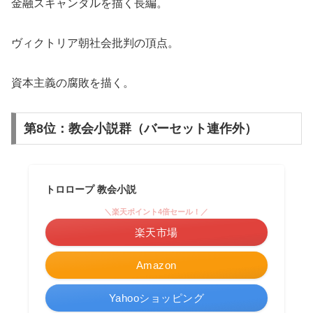
金融スキャンダルを描く長編。
ヴィクトリア朝社会批判の頂点。
資本主義の腐敗を描く。
第8位：教会小説群（バーセット連作外）
トロロープ 教会小説
＼楽天ポイント4倍セール！／
楽天市場
Amazon
Yahooショッピング