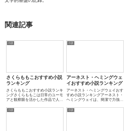
文学的基盤の記録。
関連記事
小説
小説
さくらももこおすすめ小説
アーネスト・ヘミングウェ
ランキング
イおすすめ小説ランキング
さくらももこおすすめ小説ランキ
アーネスト・ヘミングウェイおす
ングさくらももこは日常のユーモ
すめ小説ランキングアーネスト・
アと観察眼を活かした作品で人気
ヘミングウェイは、簡潔で力強い
を集めた作家です。漫画・エッセ
文体と「失われた世代」を象徴す
イを中心に幅広いジャンルで活躍
るテーマで知られるアメリカ文学
小説
小説
しました。本ランキングでは代表
の代表的作家です。戦争、孤独、
的な小説・著作を厳選していま
自然との対峙、男の尊厳などを軸
す。第1位：ちびまる子ちゃん静
にした硬質な物語が特徴です。
岡...
本...