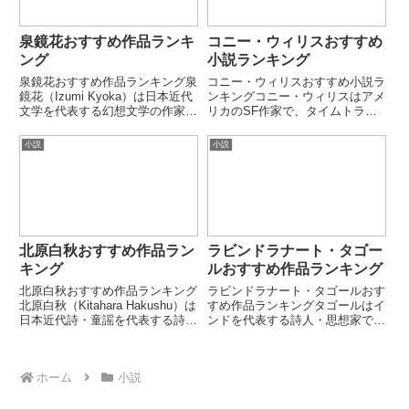
泉鏡花おすすめ作品ランキ
コニー・ウィリスおすすめ
ング
小説ランキング
泉鏡花おすすめ作品ランキング泉
コニー・ウィリスおすすめ小説ラ
鏡花（Izumi Kyoka）は日本近代
ンキングコニー・ウィリスはアメ
文学を代表する幻想文学の作家で
リカのSF作家で、タイムトラベ
す。現実と幻想が交錯する独特の
ルや歴史研究を題材にした精緻な
美文体で知られています。耽美
構成とユーモアを併せ持つ作風で
小説
小説
的・怪異的な世界観を築いた明
知られています。人間ドラマと科
治・大正期の重要作家です。第1
学的設定を融合させた長編で高い
位：高野聖泉鏡花の代表的...
評価を受け、ヒューゴー賞・ネ
ビ...
北原白秋おすすめ作品ラン
ラビンドラナート・タゴー
キング
ルおすすめ作品ランキング
北原白秋おすすめ作品ランキング
ラビンドラナート・タゴールおす
北原白秋（Kitahara Hakushu）は
すめ作品ランキングタゴールはイ
日本近代詩・童謡を代表する詩人
ンドを代表する詩人・思想家で、
です。象徴主義や耽美主義の影響
アジア初のノーベル文学賞受賞者
を受けつつ、日本語の音楽性を極
です。詩・小説・戯曲・音楽・教
限まで高めました。童謡・短歌・
育思想まで幅広く活動しました。
ホーム
小説
詩のすべてで重要な業績を残した
人間・自然・神性の統一をテーマ
作家です。第1...
にした作品が特徴です。第1
位：...