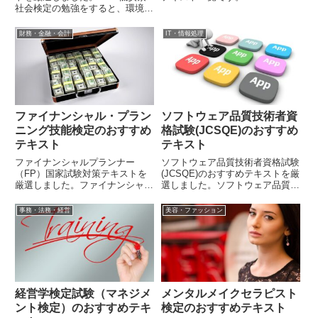
社会検定の勉強をすると、環境に
関する幅広い知識が身に着きま
す。
財務・金融・会計
IT・情報処理
ファイナンシャル・プラン
ソフトウェア品質技術者資
ニング技能検定のおすすめ
格試験(JCSQE)のおすすめ
テキスト
テキスト
ファイナンシャルプランナー
ソフトウェア品質技術者資格試験
（FP）国家試験対策テキストを
(JCSQE)のおすすめテキストを厳
厳選しました。ファイナンシャル
選しました。ソフトウェア品質技
プランナー（FP）の勉強をする
術者資格試験(JCSQE)の勉強をす
とお金に関する幅広い知識が身に
ると、ソフトウェア品質に関する
事務・法務・経営
美容・ファッション
着きます。
幅広い知識が身に着きます。
経営学検定試験（マネジメ
メンタルメイクセラピスト
ント検定）のおすすめテキ
検定のおすすめテキスト