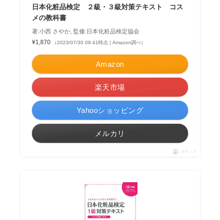
日本化粧品検定 ２級・３級対策テキスト コス
メの教科書
著:小西 さやか, 監修:日本化粧品検定協会
¥1,870
（2023/07/30 09:41時点 | Amazon調べ）
Amazon
楽天市場
Yahooショッピング
メルカリ
ポチップ