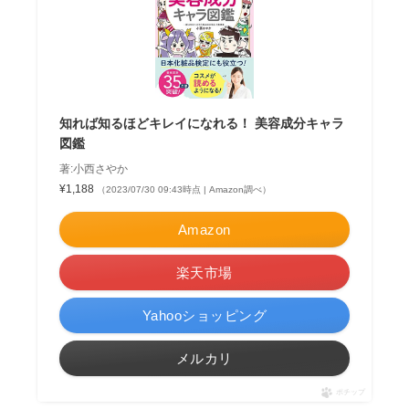
知れば知るほどキレイになれる！ 美容成分キャラ
図鑑
著:小西さやか
¥1,188
（2023/07/30 09:43時点 | Amazon調べ）
Amazon
楽天市場
Yahooショッピング
メルカリ
ポチップ