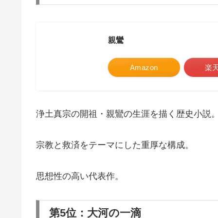
親鸞
Amazon
楽
浄土真宗の開祖・親鸞の生涯を描く歴史小説
宗教と救済をテーマにした重厚な構成。
思想性の高い代表作。
第5位：大河の一滴