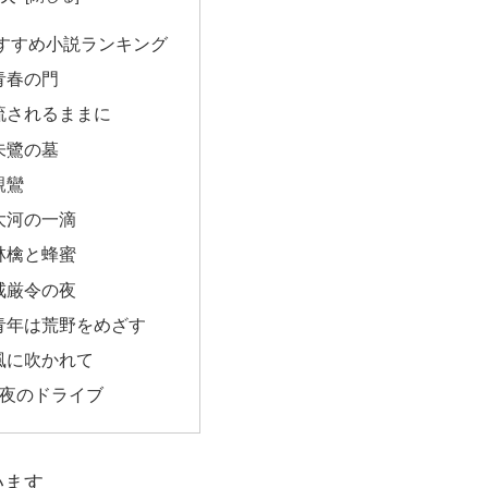
すすめ小説ランキング
青春の門
流されるままに
朱鷺の墓
親鸞
大河の一滴
林檎と蜂蜜
戒厳令の夜
青年は荒野をめざす
風に吹かれて
：夜のドライブ
います