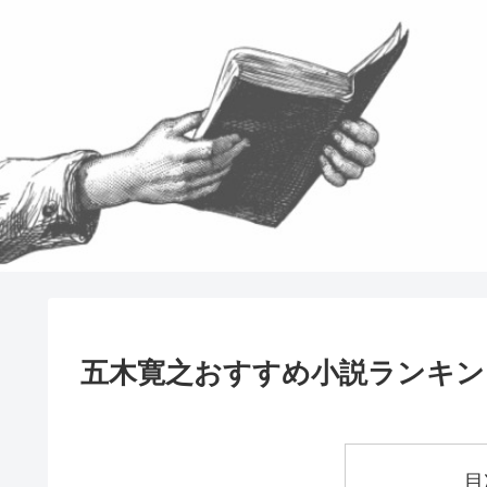
五木寛之おすすめ小説ランキン
目