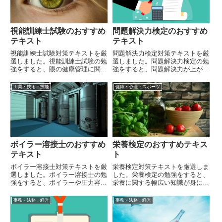
視能訓練士試験のおすすめ
問題解決力検定のおすすめ
テキスト
テキスト
視能訓練士試験対策テキストを厳
問題解決力検定対策テキストを厳
選しました。視能訓練士試験の勉
選しました。問題解決力検定の勉
強をすると、眼の健康管理に関す
強をすると、問題解決力が上がり
る幅広い知識が身に着きます。
ます。
工業・技術・技能
健康・心理・スポーツ
ボイラー溶接士のおすすめ
栄養検定のおすすめテキス
テキスト
ト
ボイラー溶接士対策テキストを厳
栄養検定対策テキストを厳選しま
選しました。ボイラー溶接士の勉
した。栄養検定の勉強をすると、
強をすると、ボイラーや圧力容器
栄養に関する幅広い知識が身に着
の製造・改造・修理に関する幅広
きます。
い知識が身に着きます。
事務・法務・経営
事務・法務・経営