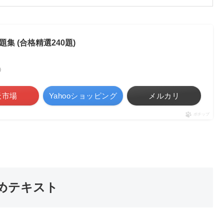
 (合格精選240題)
べ）
天市場
Yahooショッピング
メルカリ
ポチップ
めテキスト