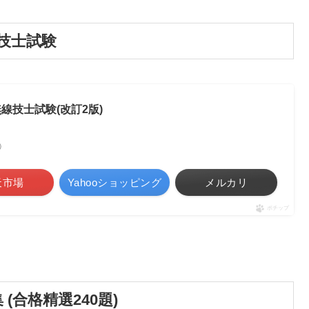
技士試験
線技士試験(改訂2版)
べ）
天市場
Yahooショッピング
メルカリ
ポチップ
合格精選240題)