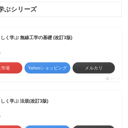
学ぶシリーズ
く学ぶ 無線工学の基礎 (改訂3版)
べ）
天市場
Yahooショッピング
メルカリ
ポチップ
く学ぶ 法規(改訂3版)
べ）