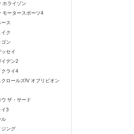
ァ ホライゾン
ァ モータースポーツ4
ペース
ェイク
ラゴン
デッセイ
ガイデン2
イクライ4
スクロールズIV オブリビオン
ロウ ザ・サード
ライ3
ウル
イジング