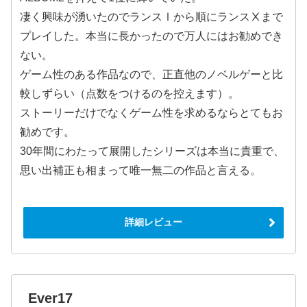
凄く興味が湧いたのでランスⅠから順にランスⅩまで
プレイした。本当に長かったので万人にはお勧めでき
ない。
ゲーム性のある作品なので、正直他のノベルゲーと比
較しずらい（点数をつけるのを控えます）。
ストーリーだけでなくゲーム性を求めるならとてもお
勧めです。
30年間にわたって展開したシリーズは本当に貴重で、
思い出補正も相まって唯一無二の作品と言える。
詳細レビュー
Ever17