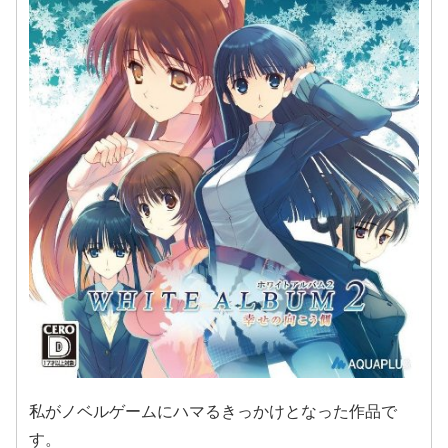
私がノベルゲームにハマるきっかけとなった作品で
す。