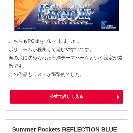
こちらもPC版をプレイしました。
ボリュームが程良くて遊びやすいです。
海の底に沈められた海洋テーマパークという設定が素
敵です。
この作品もラストが衝撃的でした。
公式で詳しく見る
Summer Pockets REFLECTION BLUE