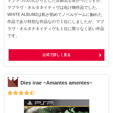
マブラヴののんびりとした雰囲気も良かったですが、
マブラヴ・オルタネイティヴは化け物作品でした。
WHITE ALBUM2は私が初めてノベルゲームに触れた
作品であり特別な作品なので１位にしましたが、マブ
ラヴ・オルタナネイティヴも１位に限りなく近い作品
です。
公式で詳しく見る
Dies irae ~Amantes amentes~