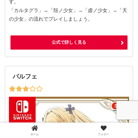
す。
「カルタグラ」→「殻ノ少女」→「虚ノ少女」→「天
の少女」の流れでプレイしましょう。
公式で詳しく見る
パルフェ
ホーム
フォロー