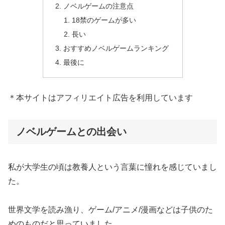
ノベルゲームの注意点
18禁のゲームが多い
長い
おすすめノベルゲームランキング
最後に
＊本サイトはアフィリエイト広告を利用しています
ノベルゲームとの出会い
私が大学生の頃は教養人という言葉に憧れを感じていまし
た。
世界文学を読み漁り、ゲーム/アニメ/漫画などは子供のた
めのものだと思っていました。