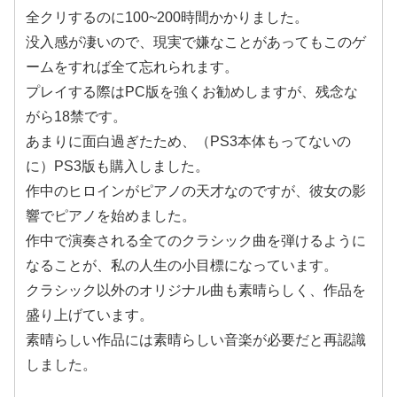
全クリするのに100~200時間かかりました。
没入感が凄いので、現実で嫌なことがあってもこのゲ
ームをすれば全て忘れられます。
プレイする際はPC版を強くお勧めしますが、残念な
がら18禁です。
あまりに面白過ぎたため、（PS3本体もってないの
に）PS3版も購入しました。
作中のヒロインがピアノの天才なのですが、彼女の影
響でピアノを始めました。
作中で演奏される全てのクラシック曲を弾けるように
なることが、私の人生の小目標になっています。
クラシック以外のオリジナル曲も素晴らしく、作品を
盛り上げています。
素晴らしい作品には素晴らしい音楽が必要だと再認識
しました。