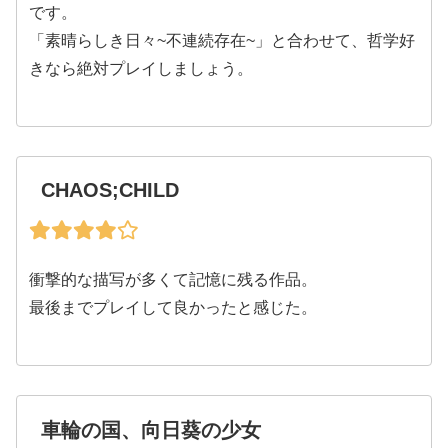
です。
「素晴らしき日々~不連続存在~」と合わせて、哲学好
きなら絶対プレイしましょう。
CHAOS;CHILD
衝撃的な描写が多くて記憶に残る作品。
最後までプレイして良かったと感じた。
車輪の国、向日葵の少女