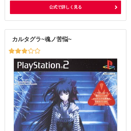
公式で詳しく見る
カルタグラ~魂ノ苦悩~