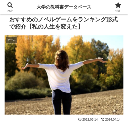
大学の教科書データベース
検索
洋書
おすすめのノベルゲームをランキング形式
で紹介【私の人生を変えた】
ゲーム
2022.03.14
2024.04.14