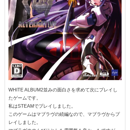
WHITE ALBUM2並みの面白さを求めて次にプレイし
たゲームです。
私はSTEAMでプレイしました。
このゲームはマブラヴの続編なので、マブラヴからプ
レイしました。