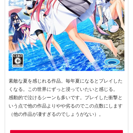
素敵な夏を感じれる作品。毎年夏になるとプレイした
くなる。この世界にずっと浸っていたいと感じる。
感動的で泣けるシーンも多いです。プレイした衝撃と
いう点で他の作品よりやや劣るのでこの点数にします
（他の作品が凄すぎるのでしょうがない）。