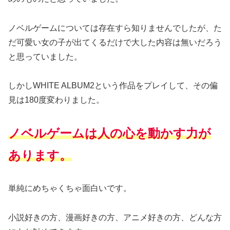
ノベルゲームについては存在すら知りませんでしたが、た
だ可愛い女の子が出てくるだけで大した内容は無いだろう
と思っていました。
しかしWHITE ALBUM2という作品をプレイして、その偏
見は180度変わりました。
ノベルゲームは人の心を動かす力が
あります。
単純にめちゃくちゃ面白いです。
小説好きの方、漫画好きの方、アニメ好きの方、どんな方