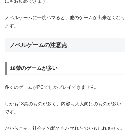
にもお勧めできます。
ノベルゲームに一度ハマると、他のゲームが出来なくなり
ます。
ノベルゲームの注意点
18禁のゲームが多い
多くのゲームがPCでしかプレイできません。
しかも18禁のものが多く、内容も大人向けのものが多い
です。
だからこそ、社会人の私でもハマれたのかもしれません。