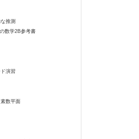
的な推測
の数学2B参考書
ード演習
複素数平面