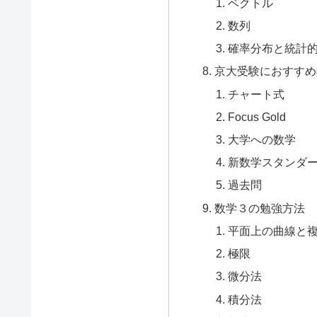
ベクトル
数列
確率分布と統計
京大受験におすすめ
チャート式
Focus Gold
大学への数学
新数学スタンダ
過去問
数学３の勉強方法
平面上の曲線と
極限
微分法
積分法