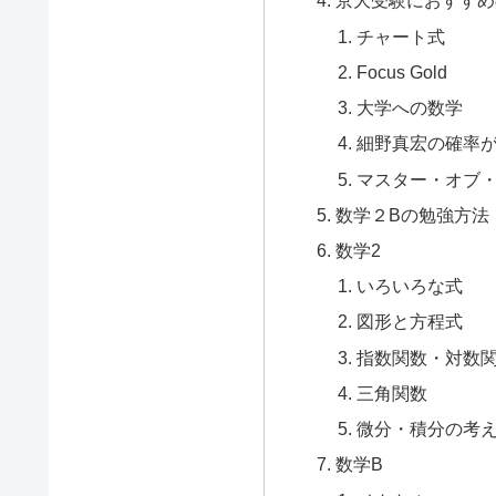
京大受験におすすめ
チャート式
Focus Gold
大学への数学
細野真宏の確率
マスター・オブ
数学２Bの勉強方法
数学2
いろいろな式
図形と方程式
指数関数・対数
三角関数
微分・積分の考
数学B