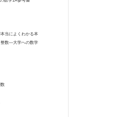
の数学1A参考書
が本当によくわかる本
・整数―大学への数学
関数
え