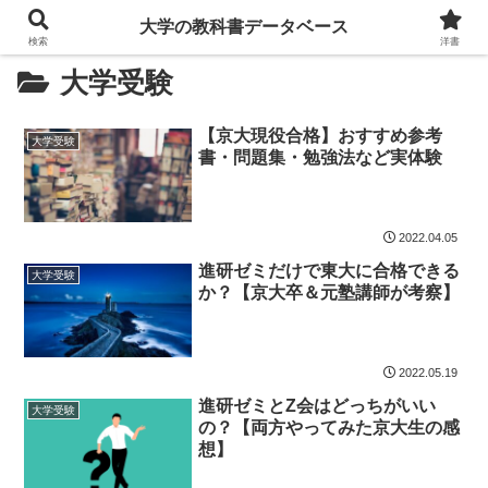
大学の教科書データベース
検索
洋書
大学受験
【京大現役合格】おすすめ参考
大学受験
書・問題集・勉強法など実体験
2022.04.05
進研ゼミだけで東大に合格できる
大学受験
か？【京大卒＆元塾講師が考察】
2022.05.19
進研ゼミとZ会はどっちがいい
大学受験
の？【両方やってみた京大生の感
想】