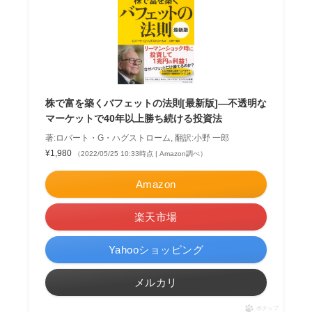
株で富を築くバフェットの法則[最新版]—不透明な
マーケットで40年以上勝ち続ける投資法
著:ロバート・G・ハグストローム, 翻訳:小野 一郎
¥1,980
（2022/05/25 10:33時点 | Amazon調べ）
Amazon
楽天市場
Yahooショッピング
メルカリ
ポチップ