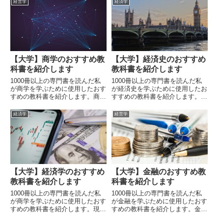
経営学
経済学
ぶことで、経済学の全体像を把握
のデータ分析を行います。文系の
することが出来ます。経済学部で
学生は数学が苦手な場合が多いの
なくとも、基礎教養として押さえ
で、おすすめの数学書も合わせて
ておきたい知識になります。
紹介します。
【大学】商学のおすすめ教
【大学】経済史のおすすめ
科書を紹介します
教科書を紹介します
1000冊以上の専門書を読んだ私
1000冊以上の専門書を読んだ私
が商学を学ぶために使用したおす
が経済史を学ぶために使用したお
すめの教科書を紹介します。商学
すすめの教科書を紹介します。経
では商業について学びます。
済史では経済の歴史を学びます。
経済学
経営学
【大学】経済学のおすすめ
【大学】金融のおすすめ教
教科書を紹介します
科書を紹介します
1000冊以上の専門書を読んだ私
1000冊以上の専門書を読んだ私
が商学を学ぶために使用したおす
が金融を学ぶために使用したおす
すめの教科書を紹介します。現代
すめの教科書を紹介します。金融
社会を生き抜くうえで経済学の知
では資金調達、配分、投資、融資