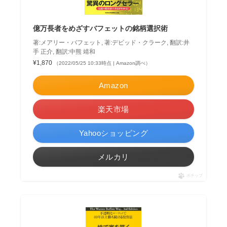
億万長者をめざすバフェットの銘柄選択術
著:メアリー・バフェット, 著:デビッド・クラーク, 翻訳:井
手 正介, 翻訳:中熊 靖和
¥1,870
（2022/05/25 10:33時点 | Amazon調べ）
Amazon
楽天市場
Yahooショッピング
メルカリ
ポチップ