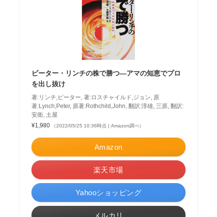
ピーター・リンチの株で勝つ―アマの知恵でプロ
を出し抜け
著:リンチ,ピーター, 著:ロスチャイルド,ジョン, 原
著:Lynch,Peter, 原著:Rothchild,John, 翻訳:淳雄, 三原, 翻訳:
安衛, 土屋
¥1,980
（2022/05/25 10:36時点 | Amazon調べ）
Amazon
楽天市場
Yahooショッピング
メルカリ