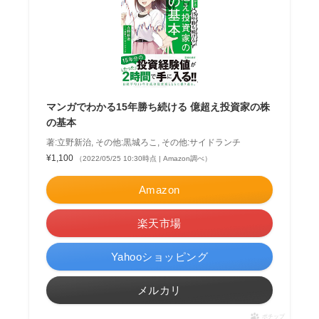
マンガでわかる15年勝ち続ける 億超え投資家の株
の基本
著:立野新治, その他:黒城ろこ, その他:サイドランチ
¥1,100
（2022/05/25 10:30時点 | Amazon調べ）
Amazon
楽天市場
Yahooショッピング
メルカリ
ポチップ