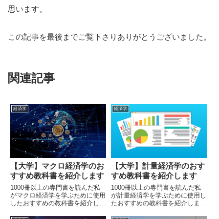
思います。
この記事を最後までご覧下さりありがとうございました。
関連記事
経済学
経済学
【大学】マクロ経済学のお
【大学】計量経済学のおす
すすめ教科書を紹介します
すめ教科書を紹介します
1000冊以上の専門書を読んだ私
1000冊以上の専門書を読んだ私
がマクロ経済学を学ぶために使用
が計量経済学を学ぶために使用し
したおすすめの教科書を紹介しま
たおすすめの教科書を紹介しま
す。マクロ経済学は経済学の基礎
す。計量経済学は確率・統計とい
です。ミクロ経済学と合わせて学
う数学的知識を用いて経済モデル