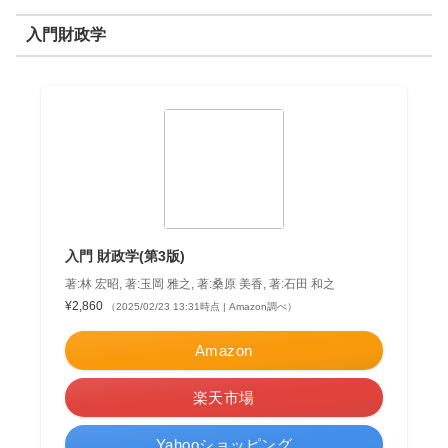
入門財政学
入門 財政学(第3版)
著:林 宏昭, 著:玉岡 雅之, 著:桑原 美香, 著:石田 和之
¥2,860
（2025/02/23 13:31時点 | Amazon調べ）
Amazon
楽天市場
Yahooショッピング