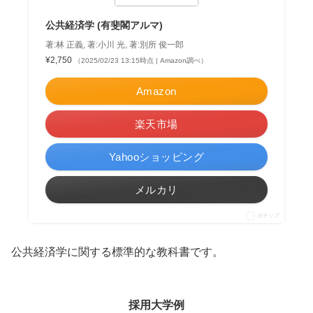
公共経済学 (有斐閣アルマ)
著:林 正義, 著:小川 光, 著:別所 俊一郎
¥2,750
（2025/02/23 13:15時点 | Amazon調べ）
Amazon
楽天市場
Yahooショッピング
メルカリ
ポチップ
公共経済学に関する標準的な教科書です。
採用大学例