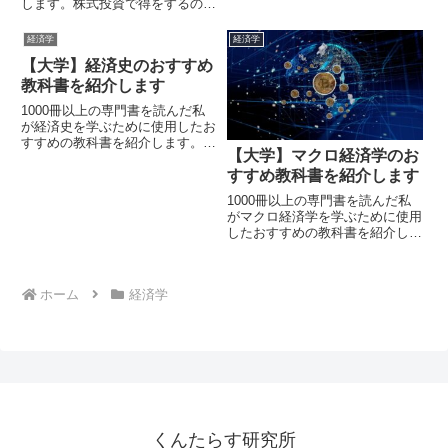
します。株式投資で得をするのも
です。経済学部でなくとも、基礎
損をするのも自己責任です。まず
教養として押さえておきたい知識
は教科書を数冊読んで基礎を固め
経済学
経済学
になります。
ましょう。
【大学】経済史のおすすめ
教科書を紹介します
1000冊以上の専門書を読んだ私
が経済史を学ぶために使用したお
すすめの教科書を紹介します。経
【大学】マクロ経済学のお
済史では経済の歴史を学びます。
すすめ教科書を紹介します
1000冊以上の専門書を読んだ私
がマクロ経済学を学ぶために使用
したおすすめの教科書を紹介しま
す。マクロ経済学は経済学の基礎
です。ミクロ経済学と合わせて学
ぶことで、経済学の全体像を把握
ホーム
経済学
することが出来ます。経済学部で
なくとも、基礎教養として押さえ
ておきたい知識になります。
くんたらす研究所