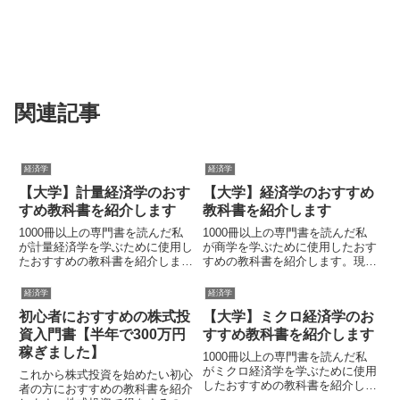
関連記事
経済学
経済学
【大学】計量経済学のおす
【大学】経済学のおすすめ
すめ教科書を紹介します
教科書を紹介します
1000冊以上の専門書を読んだ私
1000冊以上の専門書を読んだ私
が計量経済学を学ぶために使用し
が商学を学ぶために使用したおす
たおすすめの教科書を紹介しま
すめの教科書を紹介します。現代
す。計量経済学は確率・統計とい
社会を生き抜くうえで経済学の知
う数学的知識を用いて経済モデル
識は重宝します。経済学部でなく
経済学
経済学
のデータ分析を行います。文系の
とも、最低限の知識は学んでおき
初心者におすすめの株式投
【大学】ミクロ経済学のお
学生は数学が苦手な場合が多いの
ましょう。
で、おすすめの数学書も合わせて
資入門書【半年で300万円
すすめ教科書を紹介します
紹介します。
稼ぎました】
1000冊以上の専門書を読んだ私
がミクロ経済学を学ぶために使用
これから株式投資を始めたい初心
したおすすめの教科書を紹介しま
者の方におすすめの教科書を紹介
す。ミクロ経済学は経済学の基礎