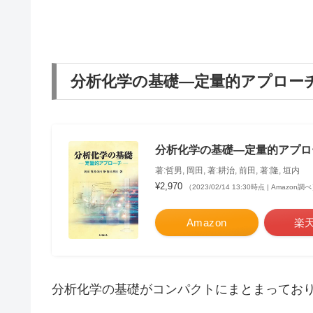
分析化学の基礎―定量的アプロー
分析化学の基礎―定量的アプロ
著:哲男, 岡田, 著:耕治, 前田, 著:隆, 垣内
¥2,970
（2023/02/14 13:30時点 | Amazon調
Amazon
楽
分析化学の基礎がコンパクトにまとまってお