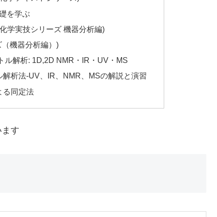
基礎を学ぶ
化学実技シリーズ 機器分析編)
ズ（機器分析編）)
析: 1D,2D NMR・IR・UV・MS
析法-UV、IR、NMR、MSの解説と演習
よる同定法
います