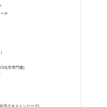
学
ローチ
☆）
KS化学専門書)
書
用化学テキストシリーズ)