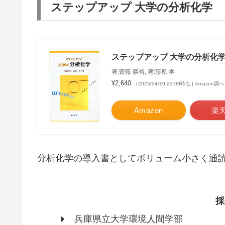
ステップアップ 大学の分析化学
ステップアップ 大学の分析化
著:齋藤 勝裕, 著:藤原 学
¥2,640
（2025/04/10 22:09時点 | Amazon調
Amazon
楽
分析化学の導入書としてボリューム小さく通
採
兵庫県立大学環境人間学部