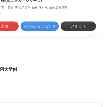
 (物質工学入門シリーズ)
著:青井 芳史, 著:長尾 恭孝, 編集:笹本 忠, 編集:高橋 三男
べ）
天市場
Yahooショッピング
メルカリ
ポチップ
用大学例