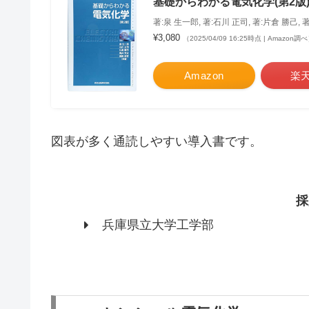
基礎からわかる電気化学(第2版)
著:泉 生一郎, 著:石川 正司, 著:片倉 勝己, 
¥3,080
（2025/04/09 16:25時点 | Amazon調
Amazon
楽
図表が多く通読しやすい導入書です。
採
兵庫県立大学工学部