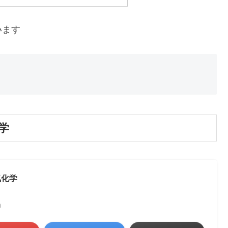
います
学
気化学
べ）