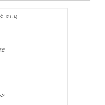
次
思想
）
るか