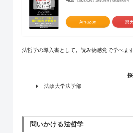
¥935
（2025/02/13 19:19時点 | Amazon調べ）
Amazon
楽
法哲学の導入書として。読み物感覚で学べま
採
法政大学法学部
問いかける法哲学