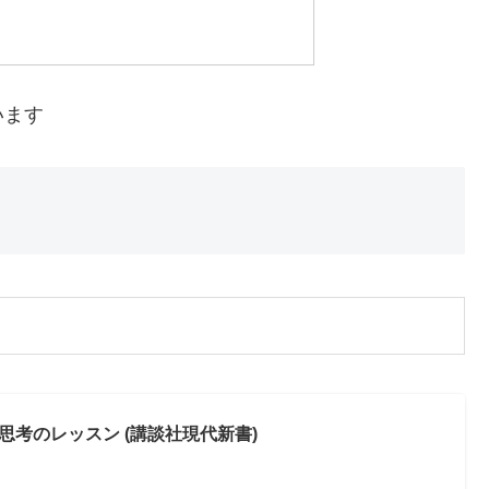
います
考のレッスン (講談社現代新書)