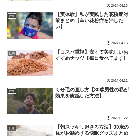
2024.04.13
【実体験】私が実践した花粉症対
仕事
策まとめ【辛い花粉症を治した
い】
2024.04.13
【コスパ重視】安くて美味しいお
仕事
すすめナッツ【毎日食べてます】
2024.04.12
くせ毛の直し方【30歳男性の私が
仕事
効果を実感した方法】
2023.01.22
【朝スッキリ起きる方法】30歳の
仕事
私がお勧めする快眠グッズまとめ