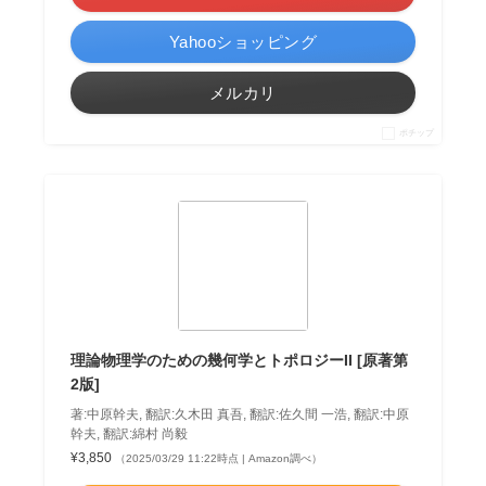
Yahooショッピング
メルカリ
ポチップ
理論物理学のための幾何学とトポロジーII [原著第
2版]
著:中原幹夫, 翻訳:久木田 真吾, 翻訳:佐久間 一浩, 翻訳:中原
幹夫, 翻訳:綿村 尚毅
¥3,850
（2025/03/29 11:22時点 | Amazon調べ）