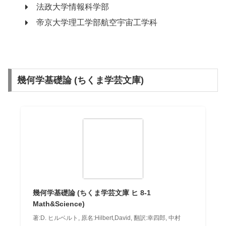
法政大学情報科学部
帝京大学理工学部航空宇宙工学科
幾何学基礎論 (ちくま学芸文庫)
幾何学基礎論 (ちくま学芸文庫 ヒ 8-1
Math&Science)
著:D. ヒルベルト, 原名:Hilbert,David, 翻訳:幸四郎, 中村