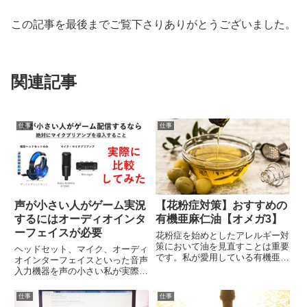
この記事を最後までご覧下さりありがとうございました。
関連記事
仕事
仕事
声が小さい人がゲーム実況
【花粉症対策】おすすめの
するにはオーディオインタ
有機亜麻仁油【オメガ3】
ーフェイスが必要
花粉症を始めとしたアレルギー対
策において油を見直すことは重要
ヘッドセット、マイク、オーディ
です。私が愛用している有機亜麻
オインターフェイスといった音声
仁油を紹介します。
入力機器を声の小さい私が実際に
使った時、どのような聞こえ方を
するのか動画付きで解説していま
仕事
仕事
す。私は中古で２万円程度の低ス