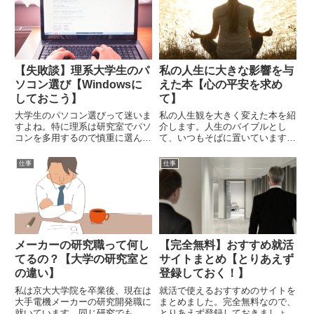
ペックPCを使用しているため、
ゲーム配信にはとても苦労しまし
た。私が悩んだり失敗してきた経
験と、最終的にたどり着いたゲー
ム配信用機材を紹介していきま
す。
【失敗談】理系大学生のパ
私の人生に大きな影響を与
ソコン選び【Windowsに
えた本【心の平安を求め
しておこう】
て】
大学生のパソコン選びって迷いま
私の人生観を大きく変えた本を紹
すよね。特に理系は研究室でパソ
介します。人生のバイブルとし
コンを多用するので慎重に選んだ
て、いつもそばに置いています。
ほうがいいです。私が大学生の頃
人生に生きづらさを感じている人
に経験した失敗談を紹介しますの
にとって、心の支えになってくれ
仕事
仕事
で、参考にしてください。
るような本です。
メーカーの研究職って何し
【完全無料】おすすめ就活
てるの？【大学の研究室と
サイトまとめ【とりあえず
の違い】
登録しておく！】
私は京大大学院を卒業後、現在は
就活で使えるおすすめのサイトを
大手電機メーカーの研究開発職に
まとめました。完全無料なので、
就いています。同じ研究でも、大
とりあえず登録しておきましょ