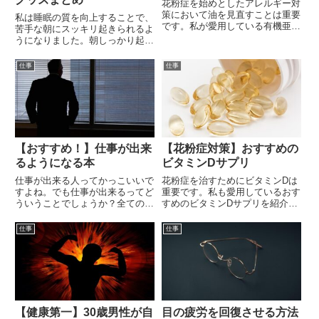
花粉症を始めとしたアレルギー対
策において油を見直すことは重要
私は睡眠の質を向上することで、
です。私が愛用している有機亜麻
苦手な朝にスッキリ起きられるよ
仁油を紹介します。
うになりました。朝しっかり起き
られると、生活の質が爆上がりし
ます。この記事では私が使用して
仕事
仕事
睡眠の質が上がったと感じたおす
すめ快眠グッズを紹介します。
【おすすめ！】仕事が出来
【花粉症対策】おすすめの
るようになる本
ビタミンDサプリ
仕事が出来る人ってかっこいいで
花粉症を治すためにビタミンDは
すよね。でも仕事が出来るってど
重要です。私も愛用しているおす
ういうことでしょうか？全ての社
すめのビタミンDサプリを紹介し
会人に読んで欲しい本を紹介しま
ます。
す。この本を読めば、あなたも仕
仕事
仕事
事が出来る人になれます！
【健康第一】30歳男性が自
目の疲労を回復させる方法