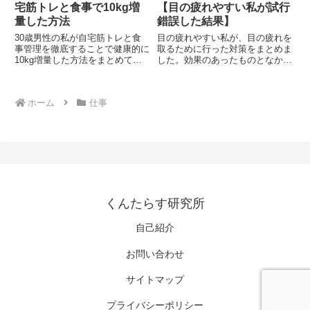
宅筋トレと食事で10kg増
【目の疲れやすい私が試行
量した方法
錯誤した結果】
30歳男性の私が自宅筋トレと食
目の疲れやすい私が、目の疲れを
事管理を徹底することで健康的に
取るために行った対策をまとめま
10kg増量した方法をまとめてい
した。効果のあったものとなかっ
ます。元々ガリガリ体型だった私
たものを全て紹介していきます。
はどんなに食べても運動しても太
あくまで私個人の感想なので科学
ることが出来ませんでしたが、こ
的根拠は不明です。目の疲れが取
ホーム
仕事
の方法を実践することで3か月で
れると、元気になれますよ。
10kgの増量に成功しました。因
みに私の友人がパーソナルトレー
ナーをしており、様々な知識を得
たので共有します。
くんたらす研究所
自己紹介
お問い合わせ
サイトマップ
プライバシーポリシー