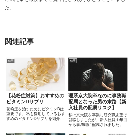
た。
関連記事
仕事
仕事
【花粉症対策】おすすめの
理系京大院卒なのに事務職
ビタミンDサプリ
配属となった男の末路【新
入社員の配属リスク】
花粉症を治すためにビタミンDは
重要です。私も愛用しているおす
私は京大院を卒業し研究職志望で
すめのビタミンDサプリを紹介し
就職しましたが、新入社員１年目
ます。
から事務職に配属されました。企
業で働く以上、希望の部署に配属
されないリスクも考えておく必要