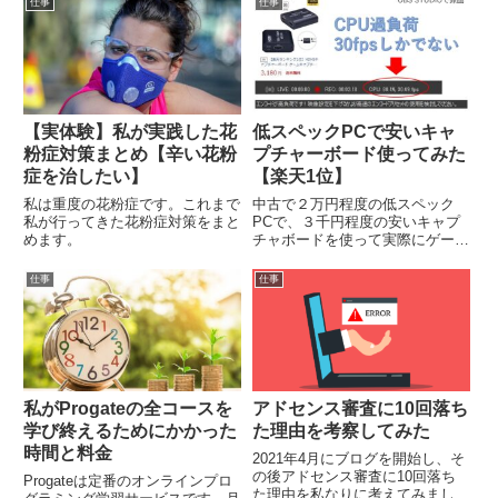
仕事
仕事
があります。もしも希望の部署に
配属されなかった時の対策も考え
ておきましょう。
【実体験】私が実践した花
低スペックPCで安いキャ
粉症対策まとめ【辛い花粉
プチャーボード使ってみた
症を治したい】
【楽天1位】
私は重度の花粉症です。これまで
中古で２万円程度の低スペック
私が行ってきた花粉症対策をまと
PCで、３千円程度の安いキャプ
めます。
チャボードを使って実際にゲーム
配信した様子を動画付きで紹介し
ます。低スペックPCを使う場
仕事
仕事
合、キャプチャーボードの選定は
非常に重要です。キャプチャーボ
ードの価格はピンキリですが、低
スペックPCを使う場合はどの程
度のキャプチャーボードが必要で
しょうか？はたまた新しいPCを
買い替えるべきでしょうか？解説
私がProgateの全コースを
アドセンス審査に10回落ち
していきます。
学び終えるためにかかった
た理由を考察してみた
時間と料金
2021年4月にブログを開始し、そ
の後アドセンス審査に10回落ち
Progateは定番のオンラインプロ
た理由を私なりに考えてみまし