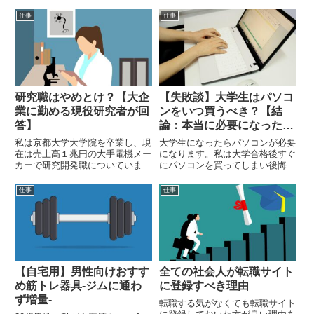
仕事
仕事
研究職はやめとけ？【大企
【失敗談】大学生はパソコ
業に勤める現役研究者が回
ンをいつ買うべき？【結
答】
論：本当に必要になった
時】
私は京都大学大学院を卒業し、現
大学生になったらパソコンが必要
在は売上高１兆円の大手電機メー
になります。私は大学合格後すぐ
カーで研究開発職についていま
にパソコンを買ってしまい後悔し
す。ネット上には企業の研究職は
ました。私の失敗談を紹介します
やめといた方が良いという意見が
ので、参考にしてください。
仕事
仕事
あります。それらの意見に対し
て、私なりの見解を述べたいと思
います。来研究者を目指す方の参
考になれば幸いです。
【自宅用】男性向けおすす
全ての社会人が転職サイト
め筋トレ器具-ジムに通わ
に登録すべき理由
ず増量-
転職する気がなくても転職サイト