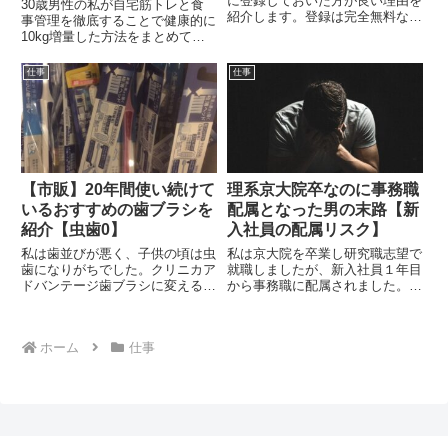
に登録しておいた方が良い理由を
30歳男性の私が自宅筋トレと食
紹介します。登録は完全無料なの
事管理を徹底することで健康的に
で、ぜひ利用してみましょう。
10kg増量した方法をまとめてい
ます。この記事では私が使用した
自宅用おすすめ筋トレ器具を紹介
仕事
仕事
します。
【市販】20年間使い続けて
理系京大院卒なのに事務職
いるおすすめの歯ブラシを
配属となった男の末路【新
紹介【虫歯0】
入社員の配属リスク】
私は歯並びが悪く、子供の頃は虫
私は京大院を卒業し研究職志望で
歯になりがちでした。クリニカア
就職しましたが、新入社員１年目
ドバンテージ歯ブラシに変えるこ
から事務職に配属されました。企
とで、20年間虫歯0です。市販の
業で働く以上、希望の部署に配属
歯ブラシで良い物を探している方
されないリスクも考えておく必要
におすすめします。
があります。もしも希望の部署に
ホーム
仕事
配属されなかった時の対策も考え
ておきましょう。