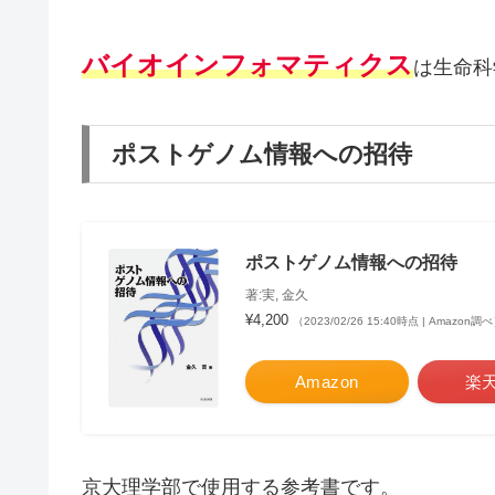
バイオインフォマティクス
は生命科
ポストゲノム情報への招待
ポストゲノム情報への招待
著:実, 金久
¥4,200
（2023/02/26 15:40時点 | Amazon調
Amazon
楽
京大理学部で使用する参考書です。