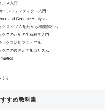
ィクス入門
イオインフォマティクス入門
uence and Genome Analysis
ィクス ゲノム配列から機能解析へ
ィクスのための生命科学入門
ティクス活用マニュアル
ィクスの数理とアルゴリズム
ormatics
います
すすめ教科書