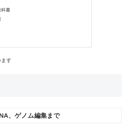
教科書
書
います
DNA、ゲノム編集まで