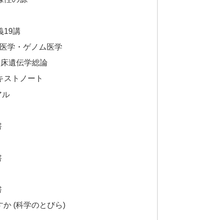
19講
伝医学・ゲノム医学
臨床遺伝学総論
キストノート
アル
書
書
書
か (科学のとびら)