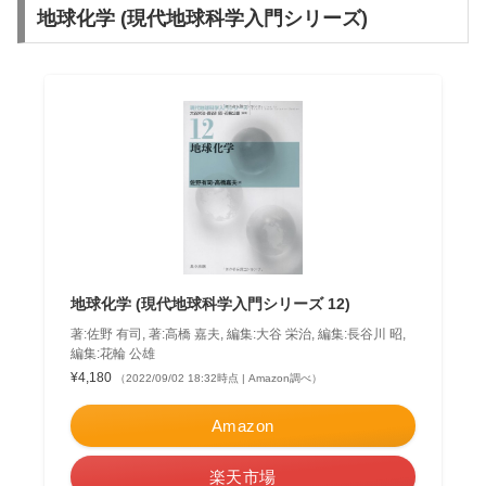
地球化学 (現代地球科学入門シリーズ)
地球化学 (現代地球科学入門シリーズ 12)
著:佐野 有司, 著:高橋 嘉夫, 編集:大谷 栄治, 編集:長谷川 昭,
編集:花輪 公雄
¥4,180
（2022/09/02 18:32時点 | Amazon調べ）
Amazon
楽天市場