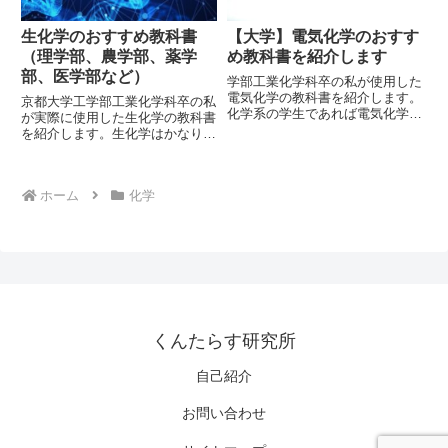
生化学のおすすめ教科書
【大学】電気化学のおすす
（理学部、農学部、薬学
め教科書を紹介します
部、医学部など）
学部工業化学科卒の私が使用した
電気化学の教科書を紹介します。
京都大学工学部工業化学科卒の私
化学系の学生であれば電気化学を
が実際に使用した生化学の教科書
専門にする方も一定数おられると
を紹介します。生化学はかなり分
思います。大学院入試では出題さ
厚い教科書が多く、暗記量もすさ
れませんが、電気化学の全体像を
まじいです。本格的な教科書に挑
つかむために数冊の本を読んでお
戦する前に、生物学全般に関する
くことをおすすめします。
ホーム
化学
広くて浅い知識を持っておくこと
をおすすめします。
くんたらす研究所
自己紹介
お問い合わせ