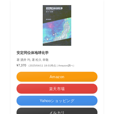
安定同位体地球化学
著:酒井 均, 著:松久 幸敬
¥7,370
（2025/04/11 18:01時点 | Amazon調べ）
Amazon
楽天市場
Yahooショッピング
メルカリ