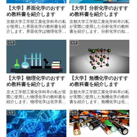
【大学】界面化学のおすす
【大学】分析化学のおすす
め教科書を紹介します
め教科書を紹介します
京都大学工学部工業化学科卒の私
京都大学工学部工業化学科卒の私
が使用した界面化学の教科書を紹
が実際に使用した分析化学の教科
介します。界面化学は物理化学の
書を紹介します。分析化学の知識
一分野です。非常に重要な科目な
は化学だけに留まらず、あらゆる
ので、化学系であれば全ての学生
自然科学を学ぶ上で基礎となりま
化学
化学
が学ぶべきです。
す。社会に出てからも必ず役に立
つ知識なので、しっかりと学びま
しょう。
【大学】物理化学のおすす
【大学】無機化学のおすす
め教科書を紹介します
め教科書を紹介します
京大工学部工業化学科卒の私が実
京都大学工学部工業化学科卒の私
際に使用した物理化学の教科書を
が実際に使用した無機化学の教科
紹介します。物理化学は化学系の
書を紹介します。無機化学は化学
学生にとって難易度が高い科目で
系の大学生であれば必ず学習する
すが、化学の基礎を成す重要な科
科目です。大学院入試にも出題さ
化学
化学
目です。きちんと学ぶために、教
れるのでしっかりと学習しましょ
科書選びは重要です。
う。因みに私は無機化学を専門に
していました。