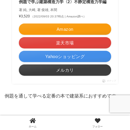
例題で学ぶ建築構造力学〈2〉不静定構造力学編
著:純, 大崎, 著:俊雄, 本間
¥3,520
（2022/09/03 20:37時点 | Amazon調べ）
Amazon
楽天市場
Yahooショッピング
メルカリ
ポチップ
例題を通して学べる定番の本で建築系におすすめです。
採用大学例
京都大学工学部建築学科
ホーム
フォロー