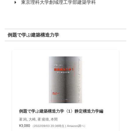
東京理科大学創域理工学部建築学科
例題で学ぶ建築構造力学
例題で学ぶ建築構造力学〈1〉静定構造力学編
著:純, 大崎, 著:俊雄, 本間
¥3,080
（2022/09/03 20:36時点 | Amazon調べ）