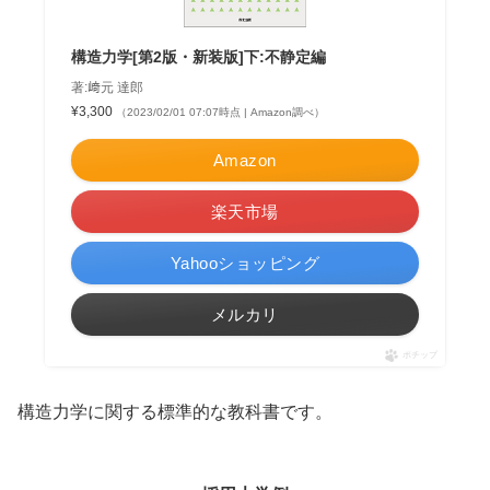
構造力学[第2版・新装版]下:不静定編
著:﨑元 達郎
¥3,300
（2023/02/01 07:07時点 | Amazon調べ）
Amazon
楽天市場
Yahooショッピング
メルカリ
ポチップ
構造力学に関する標準的な教科書です。