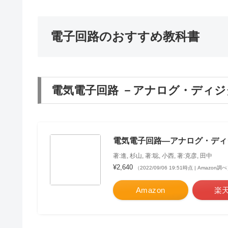
電子回路のおすすめ教科書
電気電子回路 －アナログ・ディジ
電気電子回路―アナログ・ディジ
著:進, 杉山, 著:聡, 小西, 著:克彦, 田中
¥2,640
（2022/09/06 19:51時点 | Amazon調
Amazon
楽