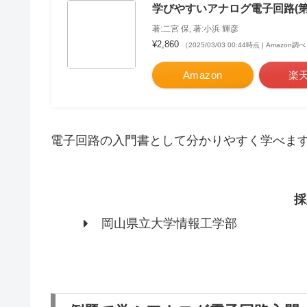
学びやすいアナログ電子回路(第
著:二宮 保, 著:小浜 輝彦
¥2,860
（2025/03/03 00:44時点 | Amazon調
Amazon
楽
電子回路の入門書として分かりやすく学べま
採
岡山県立大学情報工学部