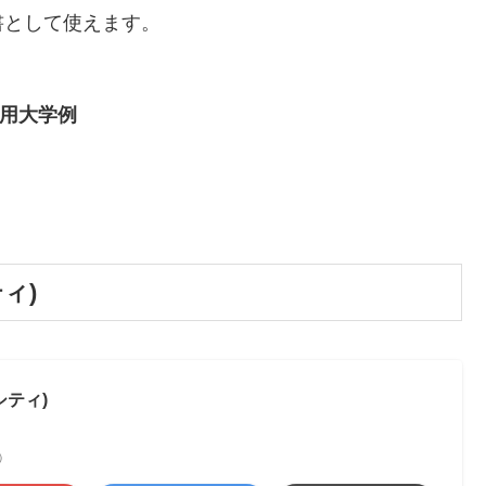
書として使えます。
用大学例
ィ)
シティ)
べ）